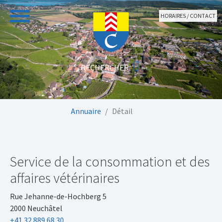
Aller au contenu principal
HORAIRES / CONTACT
Vous êtes ici:
Annuaire
Détail
Service de la consommation et des
affaires vétérinaires
Rue Jehanne-de-Hochberg 5
2000 Neuchâtel
+41 32 889 68 30