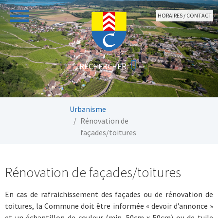
Aller au contenu principal
HORAIRES / CONTACT
Vous êtes ici:
Urbanisme
Rénovation de
façades/toitures
Rénovation de façades/toitures
En cas de rafraichissement des façades ou de rénovation de
toitures, la Commune doit être informée « devoir d’annonce »
et un échantillon de couleur (min. 50cm x 50cm) ou de tuile