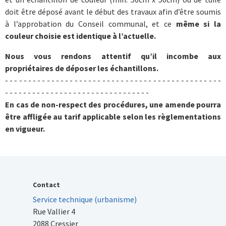
doit être déposé avant le début des travaux afin d’être soumis
à l’approbation du Conseil communal, et ce
même si la
couleur choisie est identique à l’actuelle.
Nous vous rendons attentif qu’il incombe aux
propriétaires de déposer les échantillons.
- - - - - - - - - - - - - - - - - - - - - - - - - - - - - - - - - - - - - - - - - - - - - - -
- - - - - - - - - - - - - - - - - - - - - - - - - - - - - - - -
En cas de non-respect des procédures, une amende pourra
être affligée au tarif applicable selon les règlementations
en vigueur.
Contact
Service technique (urbanisme)
Rue Vallier 4
2088 Cressier