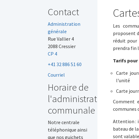
Contact
Carte
Administration
Les commun
générale
proposent d
Rue Vallier 4
réduit pour 
2088 Cressier
prendra fin 
CP 4
Tarifs pour 
+41 32 886 51 60
Carte jour
Courriel
l'unité
Horaire de
Carte journ
l'administration
Comment en 
communale
communes ci
Attention : 
Notre centrale
bateau de la
téléphonique ainsi
sont valable
que nos guichets