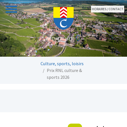
Aller au contenu principal
HORAIRES / CONTACT
Vous êtes ici:
Culture, sports, loisirs
Prix RNL culture &
sports 2026