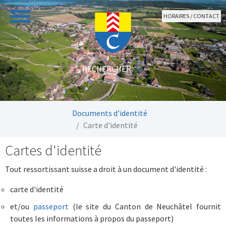
Aller au contenu principal
HORAIRES / CONTACT
Vous êtes ici:
Documents d'identité
Carte d'identité
Cartes d'identité
Tout ressortissant suisse a droit à un document d'identité :
carte d'identité
et/ou
passeport
(le site du Canton de Neuchâtel fournit
toutes les informations à propos du passeport)