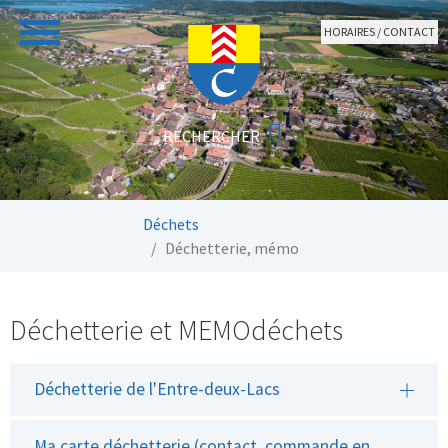
Aller au contenu principal
HORAIRES / CONTACT
Vous êtes ici:
Déchets
Déchetterie, mémo
Déchetterie et MEMOdéchets
Déchetterie de l'Entre-deux-Lacs
Ma carte déchetterie (contact, commande en