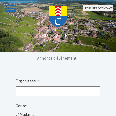
Aller au contenu principal
HORAIRES / CONTACT
Vous êtes ici:
Annonce d'événement
Organisateur
*
Genre
*
Madame